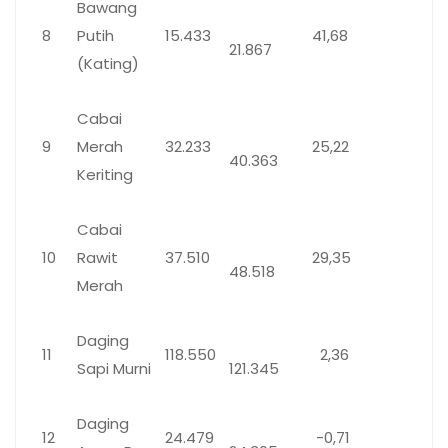
Bawang
8
Putih
15.433
41,68
21.867
(Kating)
Cabai
9
Merah
32.233
25,22
40.363
Keriting
Cabai
10
Rawit
37.510
29,35
48.518
Merah
Daging
11
118.550
2,36
Sapi Murni
121.345
Daging
12
24.479
-0,71