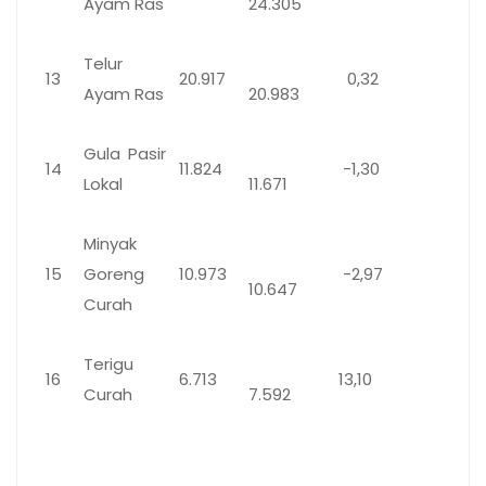
Ayam Ras
24.305
Telur
13
20.917
0,32
Ayam Ras
20.983
Gula Pasir
14
11.824
-1,30
Lokal
11.671
Minyak
15
Goreng
10.973
-2,97
10.647
Curah
Terigu
16
6.713
13,10
Curah
7.592