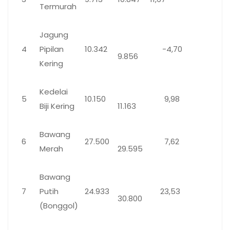
Termurah
Jagung
4
Pipilan
10.342
-4,70
9.856
Kering
Kedelai
5
10.150
9,98
Biji Kering
11.163
Bawang
6
27.500
7,62
Merah
29.595
Bawang
7
Putih
24.933
23,53
30.800
(Bonggol)