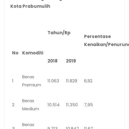
Kota Prabumulih
Tahun/Rp
Persentase
Kenaikan/Penurun
No
Komoditi
2018
2019
Beras
1
11.063
11.829
6,92
Premium
Beras
2
10.514
11.350
7,95
Medium
Beras
3
9.713
10.847
11,67